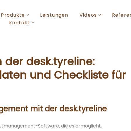
Produkte
Leistungen
Videos
Refere
Kontakt
 der desk.tyreline:
aten und Checkliste für
gement mit der desk.tyreline
stattmanagement-Software, die es ermöglicht,