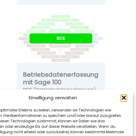
Betriebsdatenerfassung
mit Sage 100
BDE (Betriebsdatenerfassung)
mit Sage 100 Produktionsdaten
Einwilligung verwalten
in Echtzeit erfassen, auswerten
optimales Erlebnis zu bieten, verwenden wir Technologien wie
und steuern – direkt in der
m Geräteinformationen zu speichern und/oder darauf zuzugreifen.
Fertigung. Mit der
esen Technologien zustimmst, können wir Daten wie das
Betriebsdate…
en oder eindeutige IDs auf dieser Website verarbeiten. Wenn du
lligung nicht erteilst oder zurückziehst, können bestimmte Merkmale
Read More