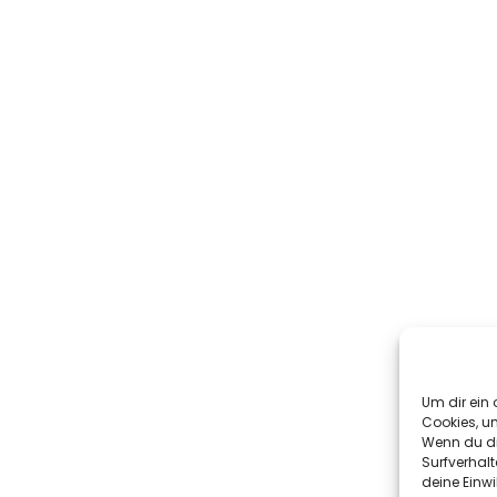
Um dir ein 
Cookies, u
Wenn du di
Surfverhalt
deine Einwi