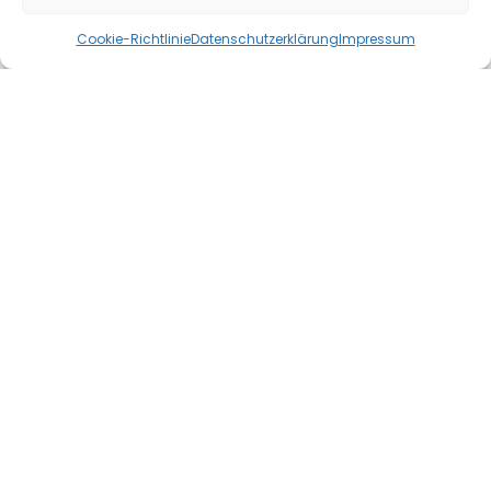
Cookie-Richtlinie
Datenschutzerklärung
Impressum
desk.tyreline auf der THE TIRE
COLOGNE 2026
21. April 2026
desk.tyreline auf der THE TIRE COLOGNE 2026 Digitale
Prozesse für Reifenhandel und Werkstatt Zur THE TIRE
COLOGNE 2026 präsentiert die DESK Software &
Consulting GmbH…
Mehr lesen »