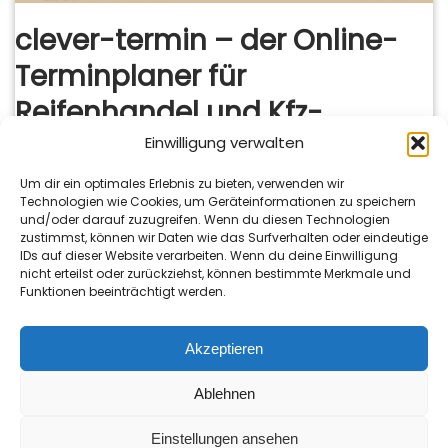
clever-termin – der Online-
Terminplaner für
Reifenhandel und Kfz-
Werkstätten
Einwilligung verwalten
Um dir ein optimales Erlebnis zu bieten, verwenden wir
23. April 2026
Technologien wie Cookies, um Geräteinformationen zu speichern
und/oder darauf zuzugreifen. Wenn du diesen Technologien
clever-termin – der Online-Terminplaner für
zustimmst, können wir Daten wie das Surfverhalten oder eindeutige
Reifenhandel und Kfz-Werkstätten Werkstatttermine
IDs auf dieser Website verarbeiten. Wenn du deine Einwilligung
nicht erteilst oder zurückziehst, können bestimmte Merkmale und
einfach, schnell und kundenfreundlich online vergeben –
Funktionen beeinträchtigt werden.
genau dafür gibt es clever-termin.Mit diesem Online-
Terminplaner erhalten Kunden…
Mehr lesen »
Akzeptieren
Ablehnen
Einstellungen ansehen