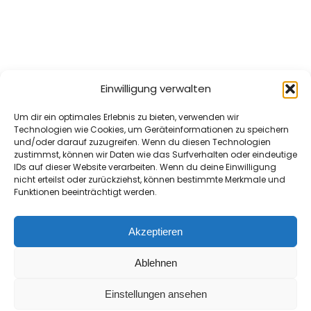
Einwilligung verwalten
Um dir ein optimales Erlebnis zu bieten, verwenden wir
Technologien wie Cookies, um Geräteinformationen zu speichern
und/oder darauf zuzugreifen. Wenn du diesen Technologien
zustimmst, können wir Daten wie das Surfverhalten oder eindeutige
Wichtige Links
IDs auf dieser Website verarbeiten. Wenn du deine Einwilligung
nicht erteilst oder zurückziehst, können bestimmte Merkmale und
Funktionen beeinträchtigt werden.
Support
AGB
Akzeptieren
Datenschutz
Impressum
Ablehnen
Cookie-Richtlinie (EU)
Einstellungen ansehen
AGB
Datenschutzerklärung
Impressum