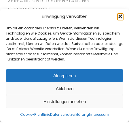
VERSAND UND TOURENPLANUNG
TERMINPLANUNG
Einwilligung verwalten
WEBSHOP
SCHNITTSTELLEN
Um dir ein optimales Erlebnis zu bieten, verwenden wir
Technologien wie Cookies, um Geräteinformationen zu speichern
AUSWERTUNGEN
0:00
und/oder darauf zuzugreifen. Wenn du diesen Technologien
zustimmst, können wir Daten wie das Surfverhalten oder eindeutige
IDs auf dieser Website verarbeiten. Wenn du deine Einwilligung
nicht erteilst oder zurückziehst, können bestimmte Merkmale und
Funktionen beeinträchtigt werden.
Akzeptieren
Ablehnen
Einstellungen ansehen
Cookie-Richtlinie
Datenschutzerklärung
Impressum