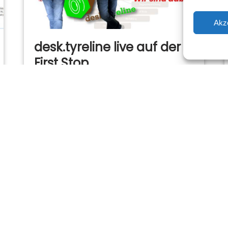
Akz
desk.tyreline live auf der
First Stop
Partnerkonferenz 2026 in
Magdeburg
20. November 2025
desk.tyreline live auf der First Stop
Partnerkonferenz 2026 in Magdeburg
2026 sind wir wieder auf der First Stop
Partnerkonferenz vertreten – und
freuen uns schon…
Mehr lesen »