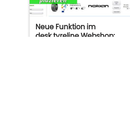
Neue Funktion im
desk.tyreline Webshop:
Banner mit Link oder PDF
hinterlegen
24. November 2025
Neue Funktion im desk.tyreline
Webshop: Banner mit Link oder PDF
hinterlegen Mit der neuen Banner-
Funktion im desk.tyreline Webshop
erweitern Sie Ihren Online-Auftritt um
eine wertvolle…
Mehr lesen »