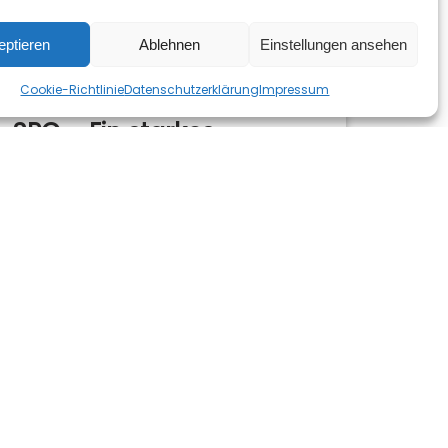
eptieren
Ablehnen
Einstellungen ansehen
Cookie-Richtlinie
Datenschutzerklärung
Impressum
SPG – Ein starkes
Netzwerk für Sage 100
Anwender
15. Oktober 2025
desk Software & Consulting und die SPG
– Ein starkes Netzwerk für Sage 100
Anwender desk Software & Consulting
und die SPG – Ein starkes…
Mehr lesen »