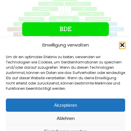
Einwilligung verwalten
Um dir ein optimales Erlebnis zu bieten, verwenden wir
Technologien wie Cookies, um Geräteinformationen zu speichern
und/oder darauf zuzugreifen. Wenn du diesen Technologien
zustimmst, können wir Daten wie das Surfverhalten oder eindeutige
Betriebsdatenerfassung mit Sage 100
IDs auf dieser Website verarbeiten. Wenn du deine Einwilligung
BDE (Betriebsdatenerfassung) mit Sage 100
nicht erteilst oder zurückziehst, können bestimmte Merkmale und
Produktionsdaten in Echtzeit erfassen,
Funktionen beeinträchtigt werden.
auswerten und steuern – direkt in der Fertigung.
Mit der Betriebsdate…
Akzeptieren
Read More
Ablehnen