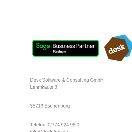
Desk Software & Consulting GmbH
Lehmkaute 3
35713 Eschenburg
Telefon 02774 924 98 0
info@desk-firm.de