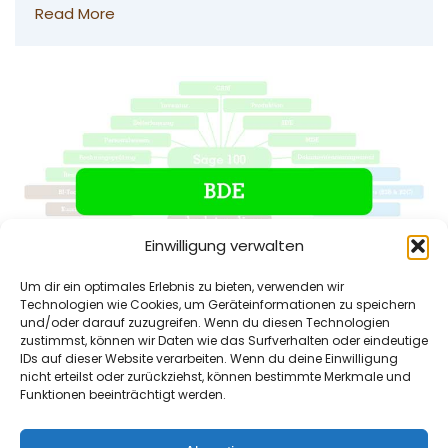
Read More
Einwilligung verwalten
Um dir ein optimales Erlebnis zu bieten, verwenden wir
Technologien wie Cookies, um Geräteinformationen zu speichern
und/oder darauf zuzugreifen. Wenn du diesen Technologien
zustimmst, können wir Daten wie das Surfverhalten oder eindeutige
Betriebsdatenerfassung mit Sage 100
IDs auf dieser Website verarbeiten. Wenn du deine Einwilligung
BDE (Betriebsdatenerfassung) mit Sage 100
nicht erteilst oder zurückziehst, können bestimmte Merkmale und
Produktionsdaten in Echtzeit erfassen,
Funktionen beeinträchtigt werden.
auswerten und steuern – direkt in der Fertigung.
Mit der Betriebsdate…