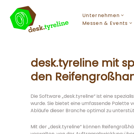
Unternehmen
Zum
Inhalt
Messen & Events
springen
desk.tyreline mit s
den Reifengroßha
Die Software „desk.tyreline“ ist eine spezial
wurde. Sie bietet eine umfassende Palette 
Abläufe dieser Branche optimal zu unterstü
Mit der „desk.tyreline“ können Reifengroßh
verwalten, von der Auftragsabwicklung über