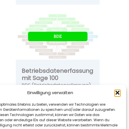
Betriebsdatenerfassung
mit Sage 100
BDE (Betriebsdatenerfassung)
mit Sage 100 Produktionsdaten
Einwilligung verwalten
in Echtzeit erfassen, auswerten
optimales Erlebnis zu bieten, verwenden wir Technologien wie
und steuern – direkt in der
m Geräteinformationen zu speichern und/oder darauf zuzugreifen.
Fertigung. Mit der
esen Technologien zustimmst, können wir Daten wie das
Betriebsdate…
en oder eindeutige IDs auf dieser Website verarbeiten. Wenn du
lligung nicht erteilst oder zurückziehst, können bestimmte Merkmale
Read More