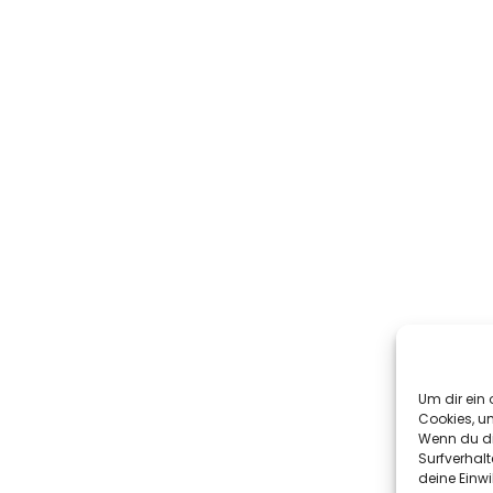
Um dir ein 
Cookies, u
Wenn du di
Surfverhalt
deine Einwi